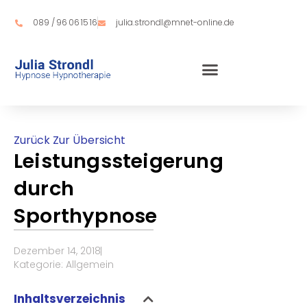
Zum
Inhalt
089 / 96 06 15 16
julia.strondl@mnet-online.de
springen
Zurück Zur Übersicht
Leistungssteigerung
durch
Sporthypnose
Dezember 14, 2018
Kategorie:
Allgemein
Inhaltsverzeichnis