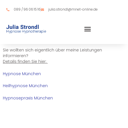
Zum
Inhalt
089 / 96 06 15 16
julia.strondl@mnet-online.de
springen
Sie wollten sich eigentlich über meine Leistungen
informieren?
Details finden Sie hier:
Hypnose München
Heilhypnose München
Hypnosepraxis München