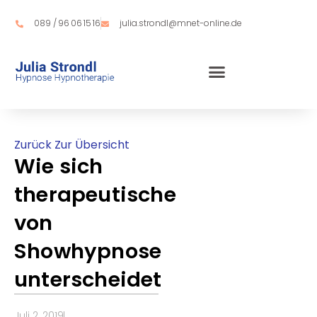
Zum
Inhalt
089 / 96 06 15 16
julia.strondl@mnet-online.de
springen
Zurück Zur Übersicht
Wie sich
therapeutische
von
Showhypnose
unterscheidet
Juli 2, 2019