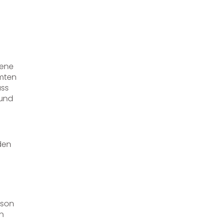
dene
mmten
ass
 und
den
rson
en