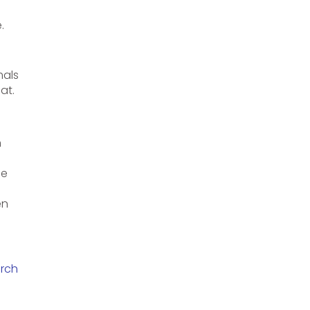
.
mals
at.
h
ie
en
rch