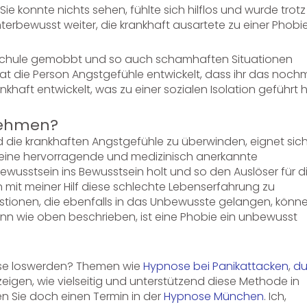
ie konnte nichts sehen, fühlte sich hilflos und wurde trotz
terbewusst weiter, die krankhaft ausartete zu einer Phobie
r Schule gemobbt und so auch schamhaften Situationen
at die Person Angstgefühle entwickelt, dass ihr das noch
nkhaft entwickelt, was zu einer sozialen Isolation geführt h
nehmen?
ie krankhaften Angstgefühle zu überwinden, eignet sic
t eine hervorragende und medizinisch anerkannte
wusstsein ins Bewusstsein holt und so den Auslöser für d
n mit meiner Hilf diese schlechte Lebenserfahrung zu
tionen, die ebenfalls in das Unbewusste gelangen, könn
enn wie oben beschrieben, ist eine Phobie ein unbewusst
iese loswerden? Themen wie
Hypnose bei Panikattacken
,
du
eigen, wie vielseitig und unterstützend diese Methode in
n Sie doch einen Termin in der
Hypnose München
. Ich,