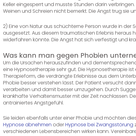
Keller eingesperrt und musste Stunden darin verbringen. S
Weinen und Schreien nicht bemerkt. Die Angst trug sie un
2) Eine von Natur aus schüchterne Person wurde in de
ausgesetzt. Aus diesem traumatischen Erlebnis heraus h
widerfahren könnte. Die Angst hat sich verfestigt und kra
Was kann man gegen Phobien unter
Um die Ursachen herauszufinden und dementsprechend d
eine Hypnosetherapie sehr gut. Die Hypnosetherapie is
Therapieform, die verdrängte Erlebnisse aus dem Unterbe
Phobie besser verstehen lässt. Der Patient versucht dan
verarbeiten und damit besser umzugehen. Durch Sugges
krankhafte Verhaltensmuster mit der Zeit nachlassen. D
antrainiertes Angstgefühl.
Sie leiden ebenfalls unter einer Phobie und möchten d
Hypnose abnehmen
oder
Hypnose bei Zwangsstörung
z
verschiedenen Lebensbereichen wirken kann. Vereinbare