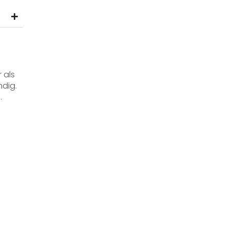
 als
ndig.
.