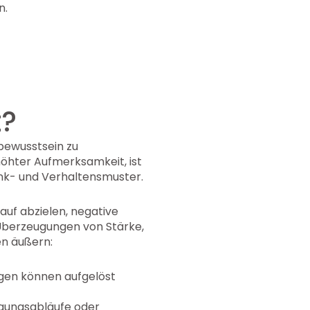
n.
t?
rbewusstsein zu
höhter Aufmerksamkeit, ist
nk- und Verhaltensmuster.
uf abzielen, negative
Überzeugungen von Stärke,
en äußern:
ngen können aufgelöst
gungsabläufe oder