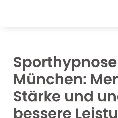
Sporthypnose 
München: Men
Stärke und u
bessere Leist