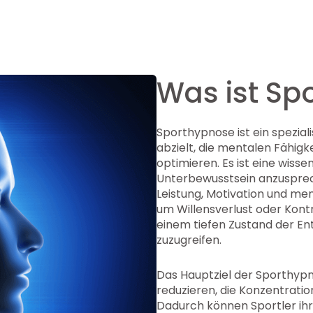
Was ist Sp
Sporthypnose ist ein spezial
abzielt, die mentalen Fähigk
optimieren. Es ist eine wis
Unterbewusstsein anzusprec
Leistung, Motivation und me
um Willensverlust oder Kont
einem tiefen Zustand der En
zuzugreifen.
Das Hauptziel der Sporthypn
reduzieren, die Konzentration
Dadurch können Sportler ihr