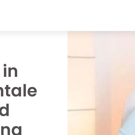
in
tale
nd
ung