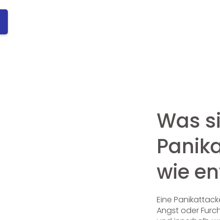
Was s
Panik
wie en
Eine Panikattacke 
Angst oder Furc