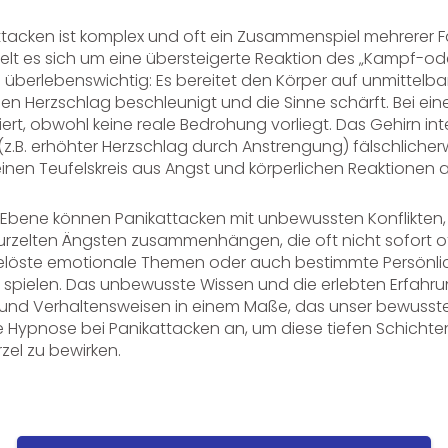
tacken ist komplex und oft ein Zusammenspiel mehrerer F
elt es sich um eine übersteigerte Reaktion des „Kampf-od
h überlebenswichtig: Es bereitet den Körper auf unmittelb
en Herzschlag beschleunigt und die Sinne schärft. Bei ein
ert, obwohl keine reale Bedrohung vorliegt. Das Gehirn int
z.B. erhöhter Herzschlag durch Anstrengung) fälschlicher
inen Teufelskreis aus Angst und körperlichen Reaktionen a
 Ebene können Panikattacken mit unbewussten Konflikten
urzelten Ängsten zusammenhängen, die oft nicht sofort off
gelöste emotionale Themen oder auch bestimmte Persönli
le spielen. Das unbewusste Wissen und die erlebten Erfa
und Verhaltensweisen in einem Maße, das unser bewusste
die Hypnose bei Panikattacken an, um diese tiefen Schichte
el zu bewirken.