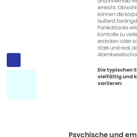
und innerhalb w
erreicht. Obwohl 
können die kör
äußerst beängst
Panikattacke erl
Kontrolle zu verli
ersticken oder so
stark und real, 
Alarmbereitschaf
Die typischen 
vielfältig und
variieren:
Psychische und e