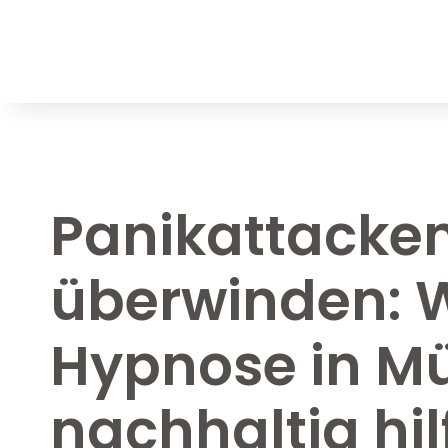
Panikattacke
überwinden: 
Hypnose in M
nachhaltig hil