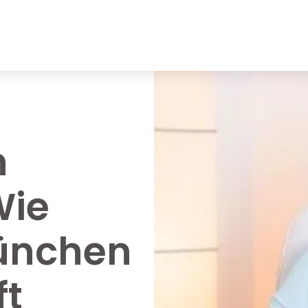
n
Wie
ünchen
ft