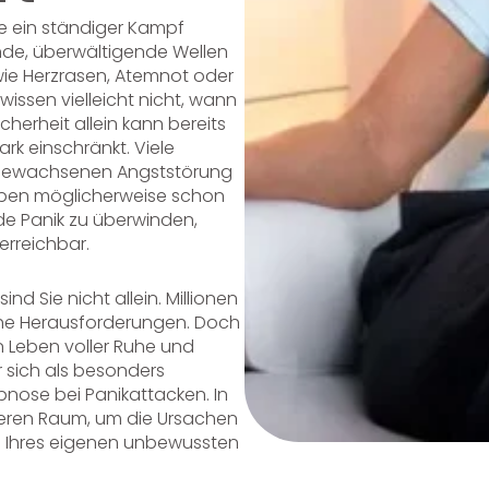
e ein ständiger Kampf
ende, überwältigende Wellen
wie Herzrasen, Atemnot oder
issen vielleicht nicht, wann
herheit allein kann bereits
rk einschränkt. Viele
usgewachsenen Angststörung
 haben möglicherweise schon
e Panik zu überwinden,
erreichbar.
nd Sie nicht allein. Millionen
he Herausforderungen. Doch
n Leben voller Ruhe und
 sich als besonders
ypnose bei Panikattacken. In
cheren Raum, um die Ursachen
lfe Ihres eigenen unbewussten