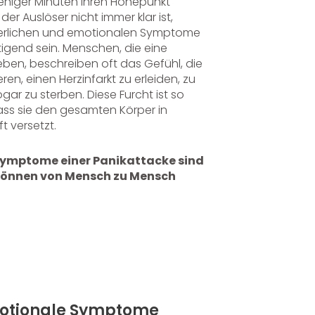
eniger Minuten ihren Höhepunkt
der Auslöser nicht immer klar ist,
perlichen und emotionalen Symptome
igend sein. Menschen, die eine
eben, beschreiben oft das Gefühl, die
eren, einen Herzinfarkt zu erleiden, zu
gar zu sterben. Diese Furcht ist so
dass sie den gesamten Körper in
t versetzt.
Symptome einer Panikattacke sind
 können von Mensch zu Mensch
motionale Symptome