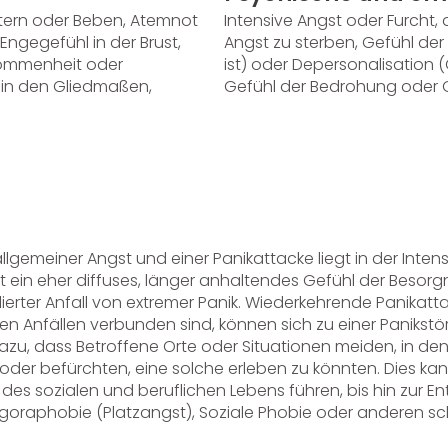
ttern oder Beben, Atemnot
Intensive Angst oder Furcht, 
Engegefühl in der Brust,
Angst zu sterben, Gefühl der 
nommenheit oder
ist) oder Depersonalisation (G
 in den Gliedmaßen,
Gefühl der Bedrohung oder 
lgemeiner Angst und einer Panikattacke liegt in der Intens
t ein eher diffuses, länger anhaltendes Gefühl der Besorgni
lierter Anfall von extremer Panik. Wiederkehrende Panikatta
en Anfällen verbunden sind, können sich zu einer Panikstö
azu, dass Betroffene Orte oder Situationen meiden, in dene
oder befürchten, eine solche erleben zu könnten. Dies kan
des sozialen und beruflichen Lebens führen, bis hin zur E
Agoraphobie (Platzangst), Soziale Phobie oder anderen 