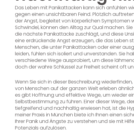
Das Leben mit Panikattacken kann sich anfühlen wi
gegen einen unsichtbaren Feind. Plötzlich auftret
der Angst, begleitet von körperlichen Symptomen 
Schwindel, können den Alltag zur Qual machen. Sie w
die nächste Panikattacke zuschlägt, und diese Unsic
eine erdrückende Angst erzeugen, die das Leben sta
Menschen, die unter Panikattacken oder einer a
leiden, fühlen sich isoliert und unverstanden. Sie
verschiedene Wege ausprobiert, um diese lähmend
doch der wahre Schlüssel zur Freiheit scheint oft un
Wenn Sie sich in dieser Beschreibung wiederfinden, si
von Menschen auf der ganzen Welt erleben ähnlic
es gibt Hoffnung und effektive Wege, um wieder ei
Selbstbestimmung zu führen. Einer dieser Wege, der
tiefgreifend und nachhaltig erwiesen hat, ist die H
meiner Praxis in München biete ich Ihnen einen si
Ihrer Panik und Ängste zu verstehen und sie mit Hi
Potenzials aufzulösen.