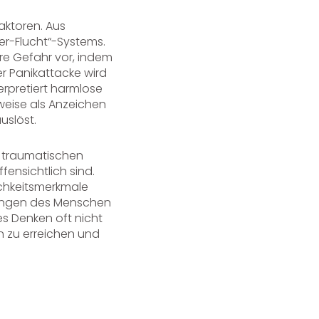
aktoren. Aus
er-Flucht“-Systems.
are Gefahr vor, indem
er Panikattacke wird
erpretiert harmlose
weise als Anzeichen
uslöst.
, traumatischen
ensichtlich sind.
chkeitsmerkmale
hrungen des Menschen
s Denken oft nicht
n zu erreichen und