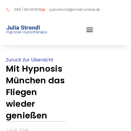
Zum
Inhalt
089 / 96 06 15 16
julia.strondl@mnet-online.de
springen
Zurück Zur Übersicht
Mit Hypnosis
München das
Fliegen
wieder
genießen
Juli 18, 2016